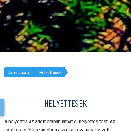
Gimnázium
Helyettesek
HELYETTESEK
A helyettes az adott órában láthat el helyettesítést. Az
adott óra előtti szünetben a
H
utáni számmal jelzett