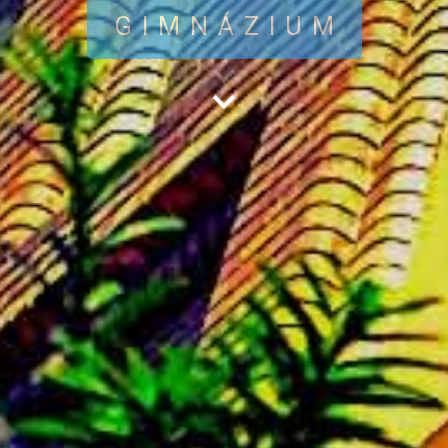
GIMNÁZIUM