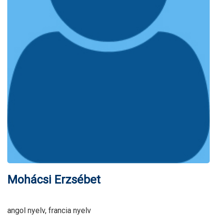
Mohácsi Erzsébet
angol nyelv, francia nyelv