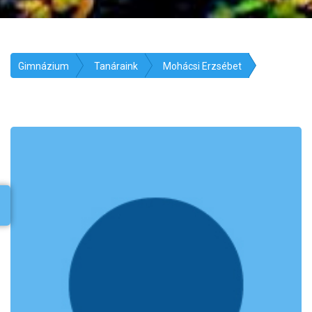
Gimnázium
Tanáraink
Mohácsi Erzsébet