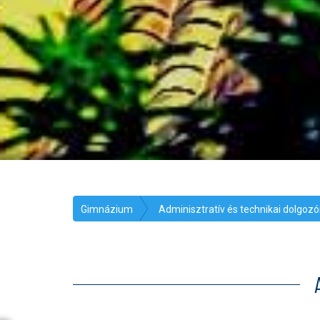
Gimnázium
Adminisztratív és technikai dolgozó