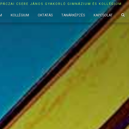
APÁCZAI CSERE JÁNOS GYAKORLÓ GIMNÁZIUM ÉS KOLLÉGIUM
M
KOLLÉGIUM
OKTATÁS
TANÁRKÉPZÉS
KAPCSOLAT