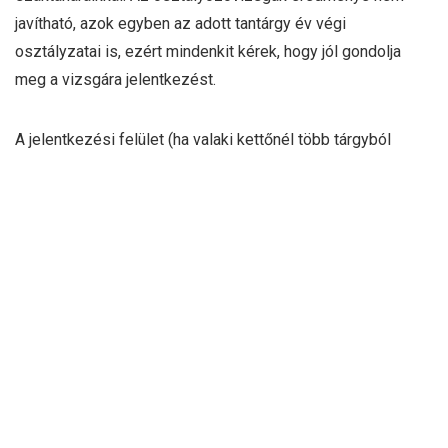
javítható, azok egyben az adott tantárgy év végi
osztályzatai is, ezért mindenkit kérek, hogy jól gondolja
meg a vizsgára jelentkezést.
A jelentkezési felület (ha valaki kettőnél több tárgyból
jelentkezik, töltse ki többször):
https://forms.gle/uyr9BJH1fdNozycY6
Problémamentes felkészülést és sikeres vizsgákat
kívánok.
Az angol munkaközösség
közleménye