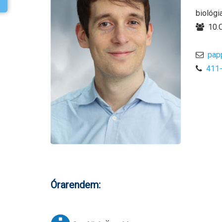
biológia
10.C
pap
411
Órarendem: