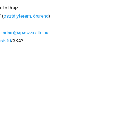
, földrajz
 (
osztályterem, órarend
)
p.adam@apaczai.elte.hu
-6500
/3342