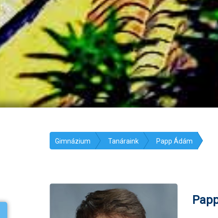
Gimnázium
Tanáraink
Papp Ádám
Pap