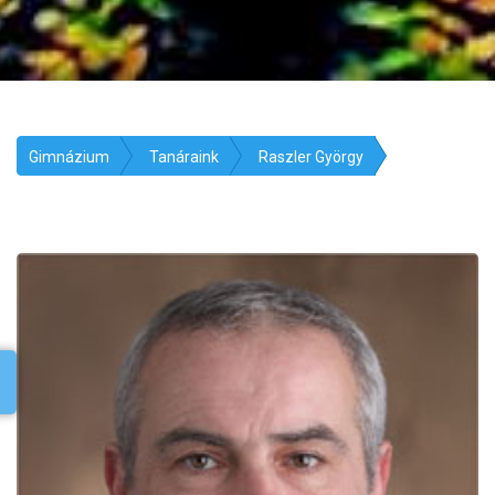
Gimnázium
Tanáraink
Raszler György