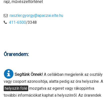
rajz, művészettörténet
raszler.gyorgy@apaczai.elte.hu
411-6500
/3348
Órarendem:
Segítünk Önnek!
A cellákban megjelenik az osztály
vagy csoport azonosítója, alatta pedig az óra helyszíne. A
helyszín fölé
mozgatva az egeret vagy rákoppintva
további információkat kaphat a helyszínről. Az órarendek
összehasonlítása céljából azokat meg tudja nyitni felugró
kis ablakban, ha a linkre kattint az órarend alatt.