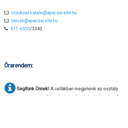
czedulas.katalin@apaczai.elte.hu
tanczk@apaczai.elte.hu
411-6500
/3343
Órarendem:
Segítünk Önnek!
A cellákban megjelenik az osztály
vagy csoport azonosítója, alatta pedig az óra helyszíne. A
helyszín fölé
mozgatva az egeret vagy rákoppintva
további információkat kaphat a helyszínről. Az órarendek
összehasonlítása céljából azokat meg tudja nyitni felugró