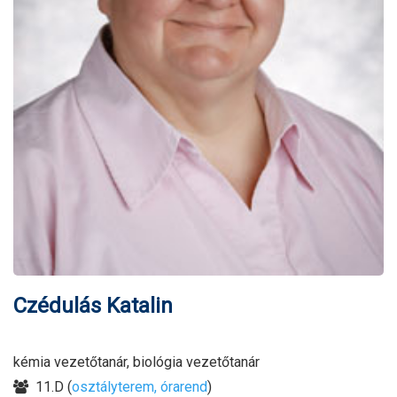
Czédulás Katalin
kémia vezetőtanár, biológia vezetőtanár
11.D (
osztályterem, órarend
)