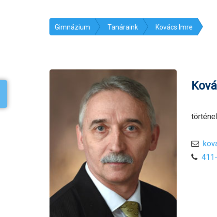
Gimnázium
Tanáraink
Kovács Imre
Ková
történe
kov
411