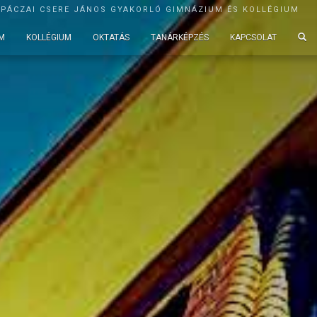
APÁCZAI CSERE JÁNOS GYAKORLÓ GIMNÁZIUM ÉS KOLLÉGIUM
M
KOLLÉGIUM
OKTATÁS
TANÁRKÉPZÉS
KAPCSOLAT