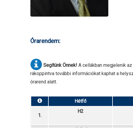
Órarendem:
Segítünk Önnek!
A cellákban megjelenik az 
rákoppintva további információkat kaphat a helyszí
órarend alatt.
Hétfő
H2
1.
10.A tö