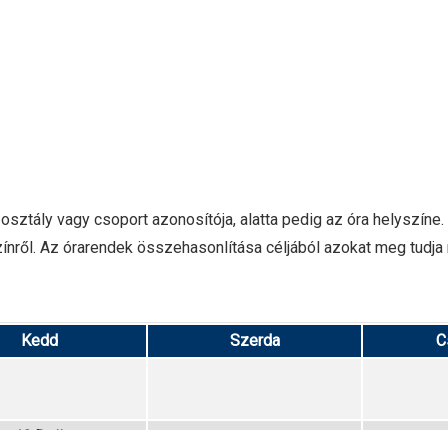
osztály vagy csoport azonosítója, alatta pedig az óra helyszíne.
nről. Az órarendek összehasonlítása céljából azokat meg tudja nyi
Kedd
Szerda
C
12.D tö