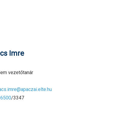
cs Imre
lem vezetőtanár
acs.imre@apaczai.elte.hu
-6500
/3347