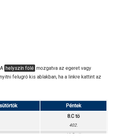
 A
helyszín fölé
mozgatva az egeret vagy
tni felugró kis ablakban, ha a linkre kattint az
sütörtök
Péntek
8.C tö
402.
12.D tö