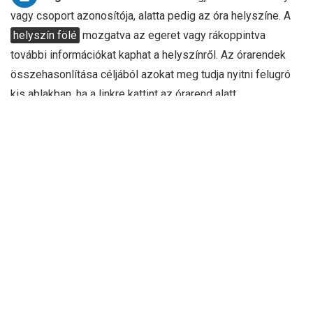
vagy csoport azonosítója, alatta pedig az óra helyszíne. A
helyszín fölé
mozgatva az egeret vagy rákoppintva
további információkat kaphat a helyszínről. Az órarendek
összehasonlítása céljából azokat meg tudja nyitni felugró
kis ablakban, ha a linkre kattint az órarend alatt.
H
K
SZ
CS
P
8.C ma
12.AB a
8.C ma
12.AB a
1.
402.
433.
402.
433.
9.D a
11.AB a
8.C ma
11.AB a
2.
330.
231.
402.
422.
H2
9.AB a
9.D a
3.
231.
330.
9.C a
9.C a
9.AB a
4.
303.
303.
403.