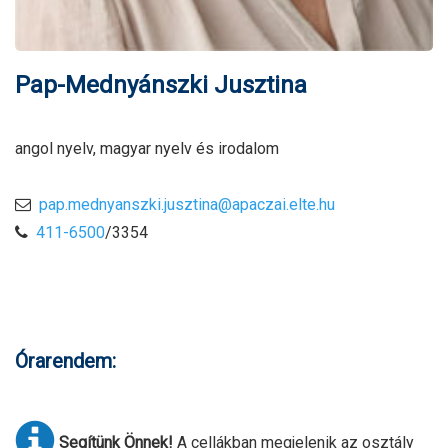
Pap-Mednyánszki Jusztina
angol nyelv, magyar nyelv és irodalom
pap.mednyanszki.jusztina@apaczai.elte.hu
411-6500
/3354
Órarendem:
Segítünk Önnek!
A cellákban megjelenik az osztály