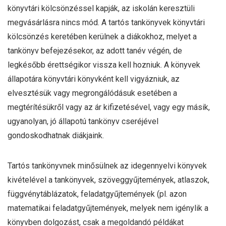
könyvtári kölcsönzéssel kapják, az iskolán keresztüli
megvásárlásra nincs mód. A tartós tankönyvek könyvtári
kölcsönzés keretében kerülnek a diákokhoz, melyet a
tankönyv befejezésekor, az adott tanév végén, de
legkésőbb érettségikor vissza kell hozniuk. A könyvek
állapotára könyvtári könyvként kell vigyázniuk, az
elvesztésük vagy megrongálódásuk esetében a
megtérítésükről vagy az ár kifizetésével, vagy egy másik,
ugyanolyan, jó állapotú tankönyv cseréjével
gondoskodhatnak diákjaink.
Tartós tankönyvnek minősülnek az idegennyelvi könyvek
kivételével a tankönyvek, szöveggyűjtemények, atlaszok,
függvénytáblázatok, feladatgyűjtemények (pl. azon
matematikai feladatgyűjtemények, melyek nem igénylik a
könyvben dolgozást, csak a megoldandó példákat