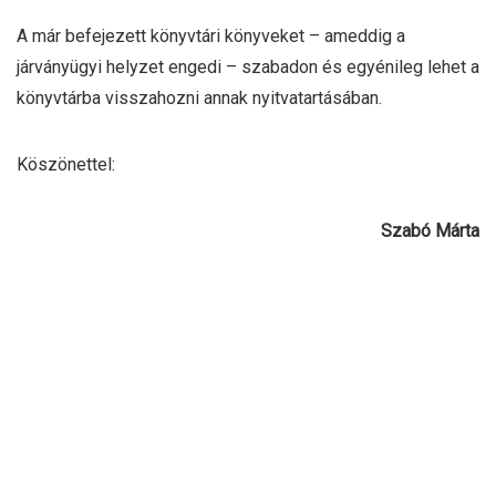
A már befejezett könyvtári könyveket – ameddig a
járványügyi helyzet engedi – szabadon és egyénileg lehet a
könyvtárba visszahozni annak nyitvatartásában.
Köszönettel:
Szabó Márta
könyvtárvezető
tankönyvfelelős
konyvtar@apaczai.elte.hu
A 2020/2021. tanév során a diákok alaprendelésben kapott
tankönyvei közül az alábbi kiadványok nem kerültek
könyvtári állományba. Ezeket a könyveket nem szükséges
a könyvtárnak visszaadni, ezekbe a diákok szabadon