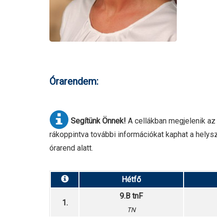
Órarendem:
Segítünk Önnek!
A cellákban megjelenik az 
rákoppintva további információkat kaphat a helyszí
órarend alatt.
Hétfő
9.B tnF
1.
TN