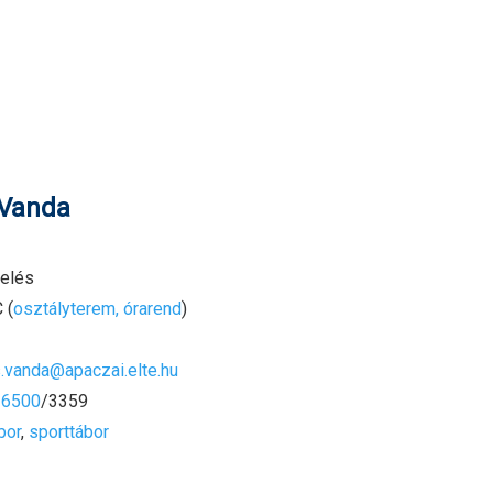
 Vanda
elés
 (
osztályterem, órarend
)
s.vanda@apaczai.elte.hu
-6500
/3359
bor
,
sporttábor