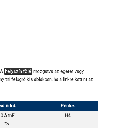
 A
helyszín fölé
mozgatva az egeret vagy
tni felugró kis ablakban, ha a linkre kattint az
sütörtök
Péntek
10.A tnF
H4
TN