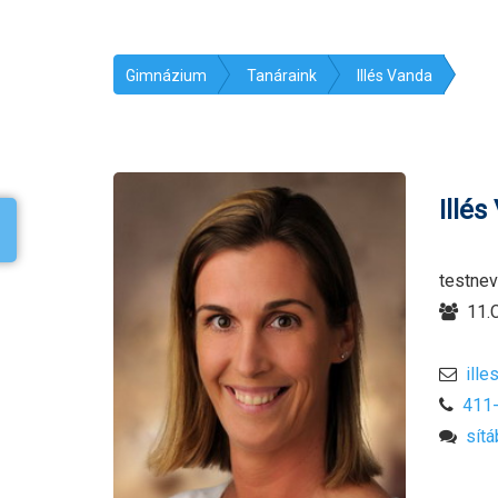
Gimnázium
Tanáraink
Illés Vanda
Illés
testnev
11.C
ille
411
sítá