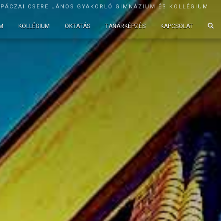
APÁCZAI CSERE JÁNOS GYAKORLÓ GIMNÁZIUM ÉS KOLLÉGIUM
M
KOLLÉGIUM
OKTATÁS
TANÁRKÉPZÉS
KAPCSOLAT