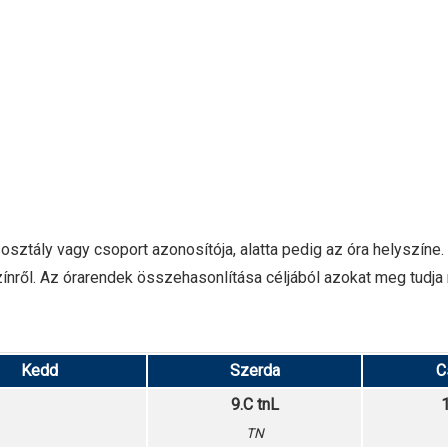
osztály vagy csoport azonosítója, alatta pedig az óra helyszíne.
nről. Az órarendek összehasonlítása céljából azokat meg tudja nyi
Kedd
Szerda
C
9.C tnL
TN