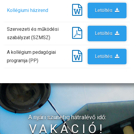
Kollégiumi házirend
Letöltés
Szervezeti és működési
Letöltés
szabályzat (SZMSZ)
A kollégium pedagógiai
Letöltés
programja (PP)
A nyári szünetig hátralévő idő:
VAKÁCIÓ!