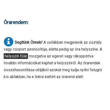
Órarendem:
Segítünk Önnek!
A cellákban megjelenik az osztály
vagy csoport azonosítója, alatta pedig az óra helyszíne. A
helyszín fölé
mozgatva az egeret vagy rákoppintva
további információkat kaphat a helyszínről. Az órarendek
összehasonlítása céljából azokat meg tudja nyitni felugró
kis ablakban, ha a linkre kattint az órarend alatt.
H
K
SZ
CS
P
11.A maH
9.D ma
11.A maH
11.A maM
1.
423.
330.
428.
423.