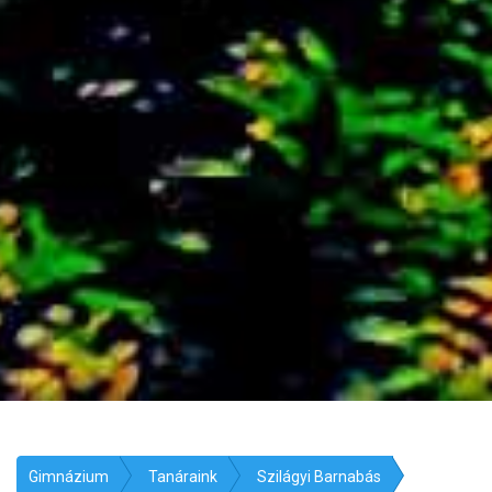
Gimnázium
Tanáraink
Szilágyi Barnabás