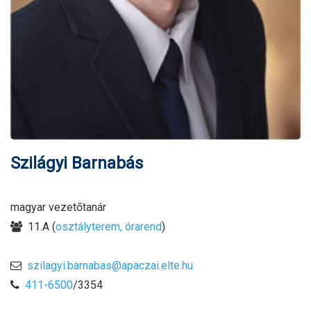
Szilágyi Barnabás
magyar vezetőtanár
11.A (
osztályterem, órarend
)
szilagyi.barnabas@apaczai.elte.hu
411-6500
/3354