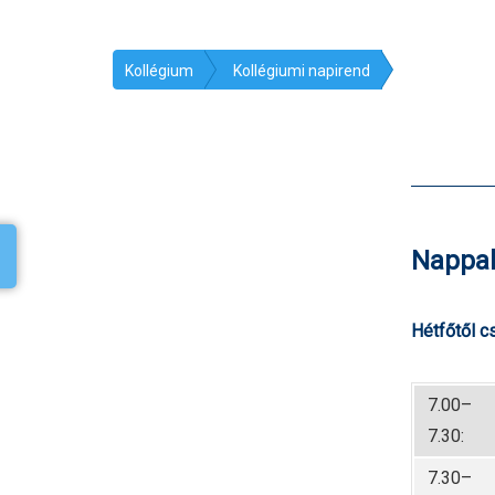
Kollégium
Kollégiumi napirend
Nappal
Hétfőtől c
7.00–
7.30:
7.30–