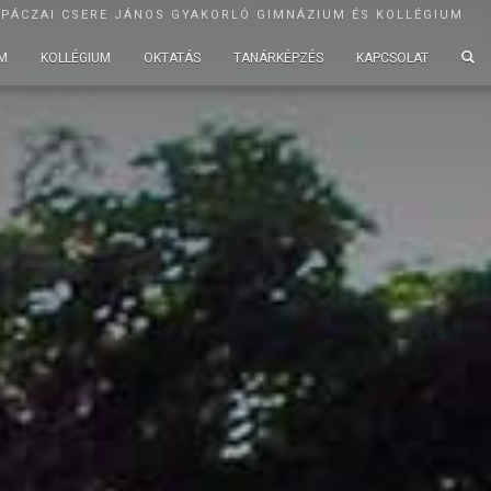
APÁCZAI CSERE JÁNOS GYAKORLÓ GIMNÁZIUM ÉS KOLLÉGIUM
M
KOLLÉGIUM
OKTATÁS
TANÁRKÉPZÉS
KAPCSOLAT