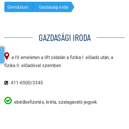
Gimnázium
Gazdasági iroda
GAZDASÁGI IRODA
a IV. emeleten a lift oldalán a fizika I. előadó után, a
fizika II. előadóval szemben
411-6500/3345
ebédbefizetés, kréta, szalagavató jegyek