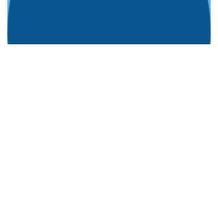
Szabó Magdolna
gazdasági iroda munkatársa
szabo.magdolna@apaczai.elte.hu
411-6500
/3345
ebédbefizetés
, kréta, szalagavató jegyek