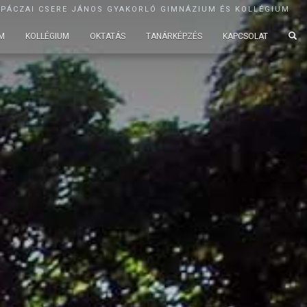
APÁCZAI CSERE JÁNOS GYAKORLÓ GIMNÁZIUM ÉS KOLLÉGIUM
M
KOLLÉGIUM
OKTATÁS
TANÁRKÉPZÉS
KAPCSOLAT