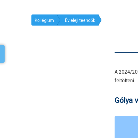
Kollégium
Év eleji teendők
A 2024/202
feltölteni.
Gólya 