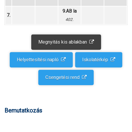
9.AB la
7.
402.
Megnyitás kis ablakban
Helyettesítési napló
Iskolatérkép
Csengetési rend
Bemutatkozás