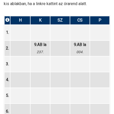
kis ablakban, ha a linkre kattint az órarend alatt.
H
K
SZ
CS
P
1.
9.AB la
9.AB la
2.
237.
004.
3.
4.
5.
6.