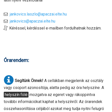
latin nyelv vezetőtanár
jankovics.laszlo@apaczai.elte.hu
jankovics@apaczai.elte.hu
Kéréssel, kérdéssel e-mailben fordulhatnak hozzám.
Órarendem:
Segítünk Önnek!
A cellákban megjelenik az osztály
vagy csoport azonosítója, alatta pedig az óra helyszíne. A
helyszín fölé
mozgatva az egeret vagy rákoppintva
további információkat kaphat a helyszínről. Az órarendek
összehasonlítása céljából azokat meg tudja nyitni felugró