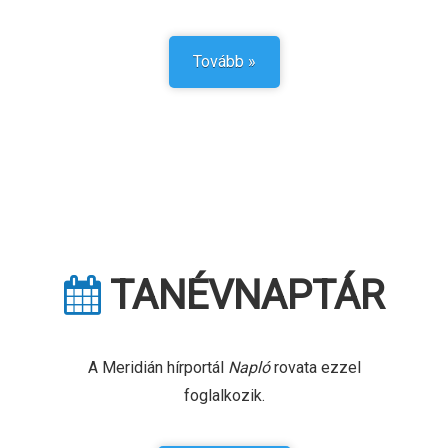
Tovább »
TANÉV­NAPTÁR
A Meridián hírportál
Napló
rovata ezzel
foglalkozik.