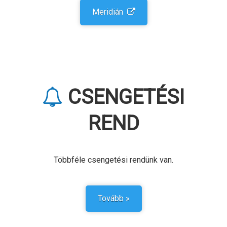
Meridián
CSENGE­TÉSI
REND
Többféle csengetési rendünk van.
Tovább »