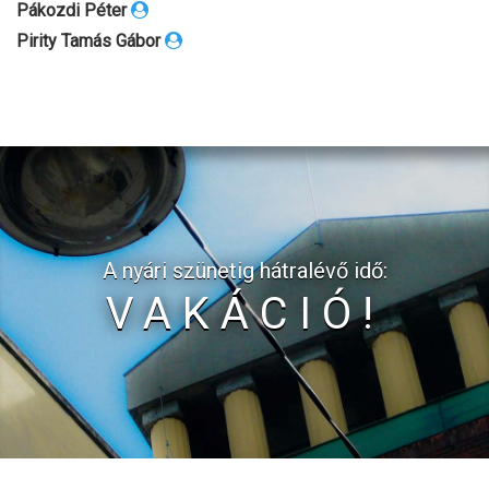
Pákozdi Péter
Pirity Tamás Gábor
A nyári szünetig hátralévő idő:
VAKÁCIÓ!