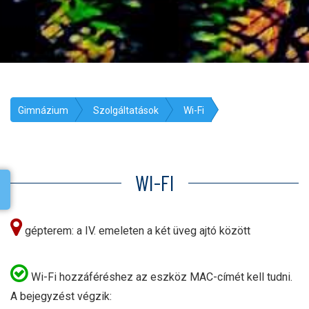
Gimnázium
Szolgáltatások
Wi-Fi
WI-FI
gépterem: a IV. emeleten a két üveg ajtó között
Wi-Fi hozzáféréshez az eszköz MAC-címét kell tudni.
A bejegyzést végzik: