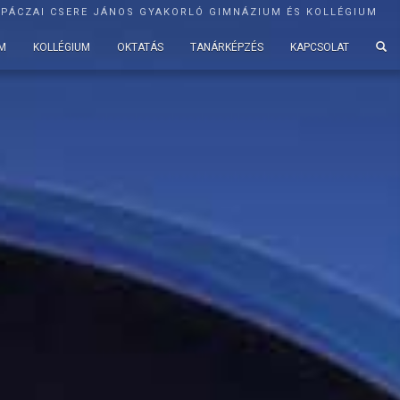
APÁCZAI CSERE JÁNOS GYAKORLÓ GIMNÁZIUM ÉS KOLLÉGIUM
M
KOLLÉGIUM
OKTATÁS
TANÁRKÉPZÉS
KAPCSOLAT