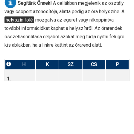
Segítünk Önnek!
A cellákban megjelenik az osztály
vagy csoport azonosítója, alatta pedig az óra helyszíne. A
helyszín fölé
mozgatva az egeret vagy rákoppintva
további információkat kaphat a helyszínről. Az órarendek
összehasonlítása céljából azokat meg tudja nyitni felugró
kis ablakban, ha a linkre kattint az órarend alatt.
H
K
SZ
CS
P
1.
9.A mt
(7.D)
2.
004.
9.A mt
12.B mt
12.B mt
3.
231.
433.
433.
12.B mt
9.B mt
9.A mt