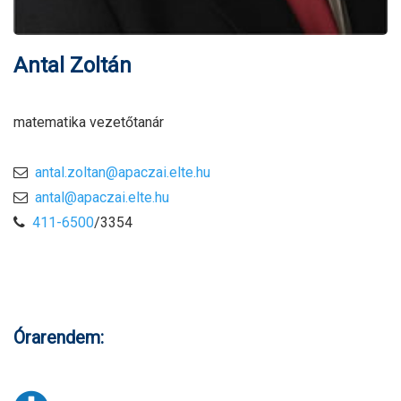
Antal Zoltán
matematika vezetőtanár
antal.zoltan@apaczai.elte.hu
antal@apaczai.elte.hu
411-6500
/3354
Órarendem: