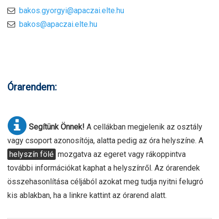
bakos.gyorgyi@apaczai.elte.hu
bakos@apaczai.elte.hu
Órarendem:
Segítünk Önnek!
A cellákban megjelenik az osztály
vagy csoport azonosítója, alatta pedig az óra helyszíne. A
helyszín fölé
mozgatva az egeret vagy rákoppintva
további információkat kaphat a helyszínről. Az órarendek
összehasonlítása céljából azokat meg tudja nyitni felugró
kis ablakban, ha a linkre kattint az órarend alatt.