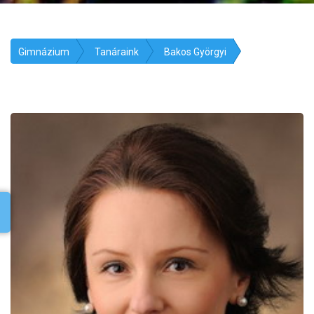
Gimnázium
Tanáraink
Bakos Györgyi