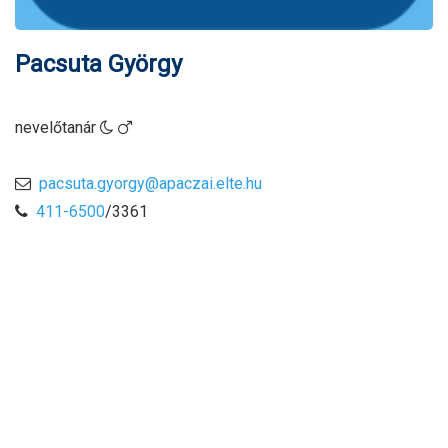
Pacsuta György
nevelőtanár
pacsuta.gyorgy@apaczai.elte.hu
411-6500
/3361