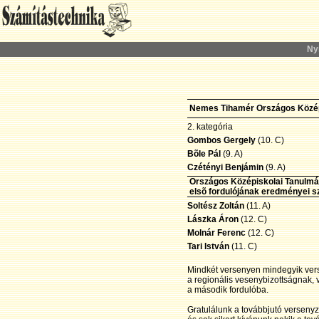
Ny
Nemes Tihamér Országos Középi
2. kategória
Gombos Gergely
(10. C)
Bõle Pál
(9. A)
Czétényi Benjámin
(9. A)
Országos Középiskolai Tanulmá
elsõ fordulójának eredményei s
Soltész Zoltán
(11. A)
Lászka Áron
(12. C)
Molnár Ferenc
(12. C)
Tari István
(11. C)
Mindkét versenyen mindegyik ver
a regionális vesenybizottságnak,
a második fordulóba.
Gratulálunk a továbbjutó versen